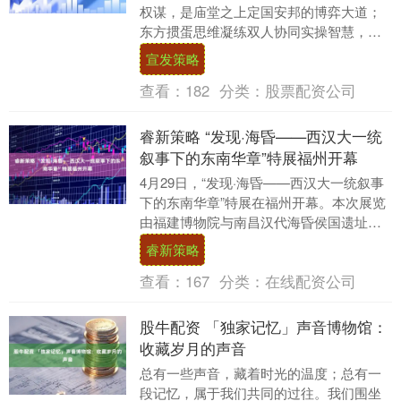
权谋，是庙堂之上定国安邦的博弈大道；
东方掼蛋思维凝练双人协同实操智慧，是
方寸牌桌间决策处世的博弈术法。二者一
宣发策略
为宏观治道本....
查看：
182
分类：
股票配资公司
睿新策略 “发现·海昏——西汉大一统
叙事下的东南华章”特展福州开幕
4月29日，“发现·海昏——西汉大一统叙事
下的东南华章”特展在福州开幕。本次展览
由福建博物院与南昌汉代海昏侯国遗址博
物馆联合主办，是海昏侯考古成果首次在
睿新策略
福建全景....
查看：
167
分类：
在线配资公司
股牛配资 「独家记忆」声音博物馆：
收藏岁月的声音
总有一些声音，藏着时光的温度；总有一
段记忆，属于我们共同的过往。我们围坐