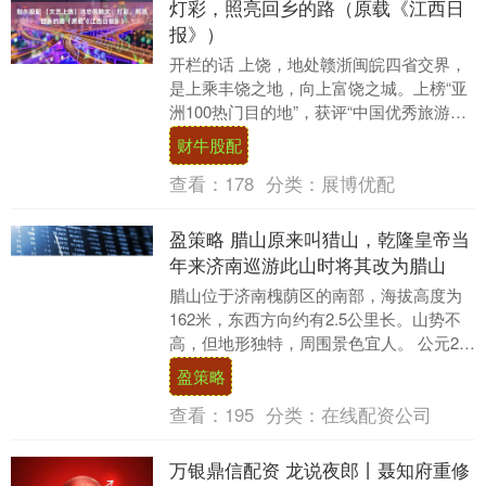
灯彩，照亮回乡的路（原载《江西日
报》）
开栏的话 上饶，地处赣浙闽皖四省交界，
是上乘丰饶之地，向上富饶之城。上榜“亚
洲100热门目的地”，获评“中国优秀旅游城
市”“中国最具幸福感城市”等殊荣。王安石
财牛股配
赞....
查看：
178
分类：
展博优配
盈策略 腊山原来叫猎山，乾隆皇帝当
年来济南巡游此山时将其改为腊山
腊山位于济南槐荫区的南部，海拔高度为
162米，东西方向约有2.5公里长。山势不
高，但地形独特，周围景色宜人。 公元29
年，东汉时期，刘秀的部队曾在腊山驻
盈策略
扎，常在....
查看：
195
分类：
在线配资公司
万银鼎信配资 龙说夜郎丨聂知府重修