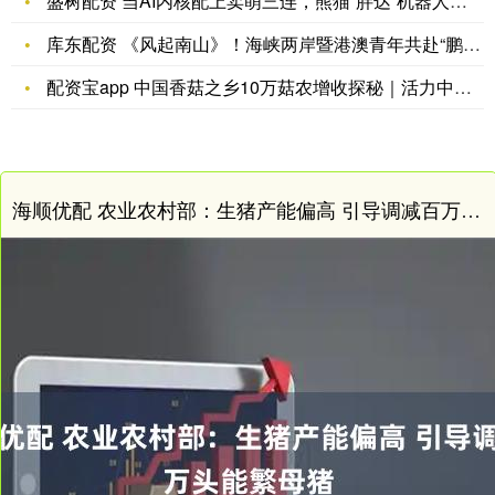
盛树配资 当AI内核配上卖萌三连，熊猫“胖达”机器人来了！
库东配资 《风起南山》！海峡两岸暨港澳青年共赴“鹏程万里”
配资宝app 中国香菇之乡10万菇农增收探秘｜活力中国调研行
海顺优配 农业农村部：生猪产能偏高 引导调减百万头能繁母猪