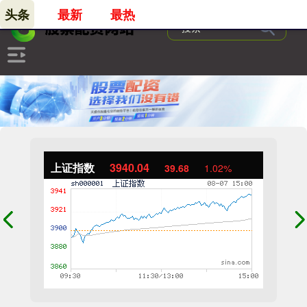
头条
最新
最热
上证指数
3940.04
39.68
1.02%