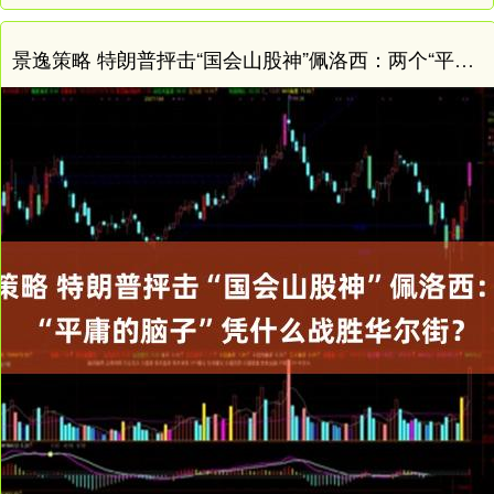
景逸策略 特朗普抨击“国会山股神”佩洛西：两个“平庸的脑子”凭什么战胜华尔街？