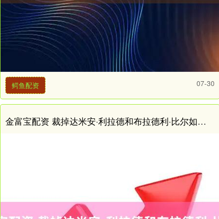
07-30
鳄鱼配资
金富宝配资 裁掉达米安·利拉德和布拉德利·比尔如何束缚雄鹿和太阳至2030年