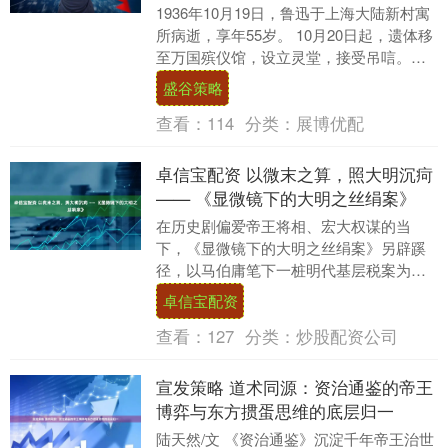
1936年10月19日，鲁迅于上海大陆新村寓
所病逝，享年55岁。 10月20日起，遗体移
至万国殡仪馆，设立灵堂，接受吊唁。因
前来人数过多，原定一天的瞻仰延长至
盛谷策略
两....
查看：
114
分类：
展博优配
卓信宝配资 以微末之算，照大明沉疴
—— 《显微镜下的大明之丝绢案》
在历史剧偏爱帝王将相、宏大权谋的当
下，《显微镜下的大明之丝绢案》另辟蹊
径，以马伯庸笔下一桩明代基层税案为蓝
本，用 “显微镜” 式的视角，聚焦平民与小
卓信宝配资
吏的挣扎、基....
查看：
127
分类：
炒股配资公司
宣发策略 道术同源：资治通鉴的帝王
博弈与东方掼蛋思维的底层归一
陆天然/文 《资治通鉴》沉淀千年帝王治世