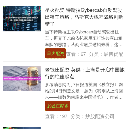
星火配资 特斯拉Cybercab自动驾驶
出租车策略，马斯克大概率战略判断
错了
当下特斯拉主攻Cybercab自动驾驶出租
车，摒弃了此前依托家用车打造共享出租
车队的思路，从商业底层逻辑来看，这一
决策存在明显漏洞，结合过往C truck的失
星火配资
查看：
67
分类：
展博优配
败....
老钱庄配资 英媒：上海是开启中国旅
行的绝佳起点
参考消息网2月7日报道英国《独立报》网
站2月4日刊登文章，题为《我刚从上海回
来——细数为何应来中国游览》，作者是
妮科尔·特里利瓦斯，文章编译如下： 我刚
老钱庄配资
从上海旅....
查看：
197
分类：
炒股配资公司