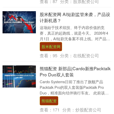
查看：
87
分类：
股票配资公司
股米配资网 AI短剧监管来袭，产品设
计新机遇？
这场始于技术炫技、终于内容价值的竞
赛，真正的起跑线，就是今天。 2026年4
月1日，AI短剧无备案不得上线。对产品经
理而言，这绝非简单的外部约束，而是一
股米配资网
次从产品....
查看：
95
分类：
在线配资公司
熊猫配资 新部品|Cardo新推Packtalk
Pro Duo双人套装
Cardo Systems日前了推出了旗舰产品
Packtalk Pro的双人套装版Packtalk Pro
Duo，精准面向结伴骑行车友。 此前该旗
舰骑行通讯设....
熊猫配资
查看：
171
分类：
炒股配资公司