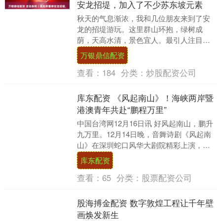
安龙招堤，加入了不少苏东坡元素
秋天的气息渐浓，我和几位朋友来到了安
龙的招堤游玩。这里群山环抱，绿树成
荫，天高水清，景色宜人。最引人注目的
是山门上的一副对联：忽惊华构依岩出，
万银鼎信配资
不断海风吹月来。朋....
查看：
184
分类：
炒股配资公司
库东配资 《风起南山》！海峡两岸暨
港澳青年共赴“鹏程万里”
中国台湾网12月16日讯 好风起南山，鹏升
九万里。12月14日晚，音舞诗剧《风起南
山》在深圳蛇口风华大剧院精彩上演，正
在南山参加第六届海峡两岸学生棒球联赛
库东配资
总决赛....
查看：
65
分类：
股票配资公司
股海搏金配资 数字敦煌工程让千年壁
画焕发新生