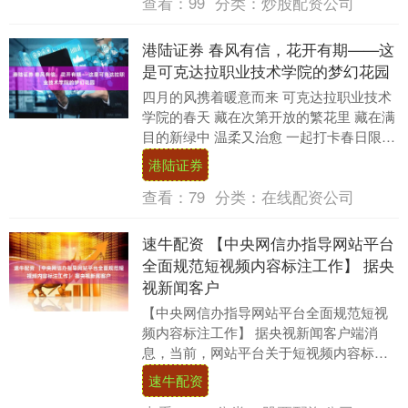
查看：
99
分类：
炒股配资公司
港陆证券 春风有信，花开有期——这
是可克达拉职业技术学院的梦幻花园
四月的风携着暖意而来 可克达拉职业技术
学院的春天 藏在次第开放的繁花里 藏在满
目的新绿中 温柔又治愈 一起打卡春日限定
校花～ 奔赴一场春日约会 绘就春日限定的
港陆证券
浪....
查看：
79
分类：
在线配资公司
速牛配资 【中央网信办指导网站平台
全面规范短视频内容标注工作】 据央
视新闻客户
【中央网信办指导网站平台全面规范短视
频内容标注工作】 据央视新闻客户端消
息，当前，网站平台关于短视频内容标注
的标准和尺度不一，一些含有虚构演绎、
速牛配资
摆拍营销、AI生....