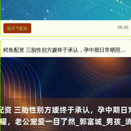
08-30
股天下配资
鳄鱼配资 三胎性别方媛终于承认，孕中期日常晒照炫耀，老公宠爱一目了然_郭富城_男孩_消息