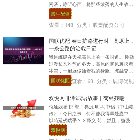
闲谈，静听心声，将那些散落的人生故
事、社区变迁、邻里温情和客家乡音……
股牛配资
一一收录进这座“独....
查看：
148
分类：
股票配资公司
国联优配 春日护路进行时 | 高原上，
一条公路的治愈日记
我是蜿蜒在天祝高原上的一条国道。 刚熬
过漫长又难熬的冬天，高原的寒风裹挟着
冰雪，一遍遍侵蚀着我的身躯。冻融交替
的日夜，让我浑身酸痛、满身伤痕，再也
国联优配
查看：
63
分类：
展博优配
撑不起平坦舒展....
双悦网 邯郸成语故事丨苟延残喘
苟延残喘 邯 郸 1 典源 明·马中锡《中山狼
传》：今日之事，何不使我得早处囊中，
以苟延残喘乎？ 2 释义 苟，暂且，勉强。
延，延续。残喘，临死前的喘息。勉强
双悦网
延....