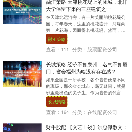
融汇策略 天津桃花堤上的团城，北洋
大学保留下来的三座建筑之一
在天津北运河旁，有一片美丽的桃花堤公
园，每年春天，这里的桃花盛开，河堤两
旁一片花海，因而得名桃花堤。然而，这
片风景如画的地方，除了桃花堤公园这个
融汇策略
名字，还有一个更....
查看：
111
分类：
股票配资公司
长城策略 经济不如泉州，名气不如厦
门，省会福州为啥没有存在感？
如果全国是一所学校，各个省份便是不同
的班级，那么省会城市，毫无疑问，就是
班里最出色的尖子生。作为省份的代言
人，省会城市常常凝聚了区域内最优质的
长城策略
资源，经济发展水平....
查看：
164
分类：
在线配资公司
财牛股配 【文艺上饶】洪忠佩散文：